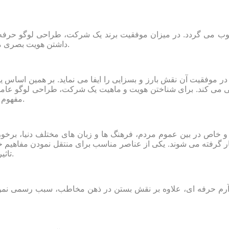
می گردد. در میزان موفقیت برند یک شرکت، طراحی لوگو حرفه ای ت
داشتن هویت بصری مجموعه است که در پرتو طراحی لوگو به خوبی این امر تحقق می یابد.
در موفقیت آن نقش بارز و بسزایی را ایفا می نماید. بر همین اساس ی
 می کند. برای شناختن هویت و ماهیت یک شرکت، طراحی لوگو عاملی مه
مفهوم های بزرگ با بهره گیری از عناصر کوچک مورد استفاده قرار می گیرد.
خاص در بین عموم مردم، فرهنگ ها و زبان های مختلف دنیا، برخورد
 گرفته می شوند. یکی از عناصر مناسب برای منتقل نمودن مفاهیم خ
تاثیر گذار و مهم در فرآیند برندسازی یک مجموعه، طراحی لوگو می باشد.
ه از آرم حرفه ای، علاوه بر نقش بستن در ذهن مخاطب، سبب رسمی ن