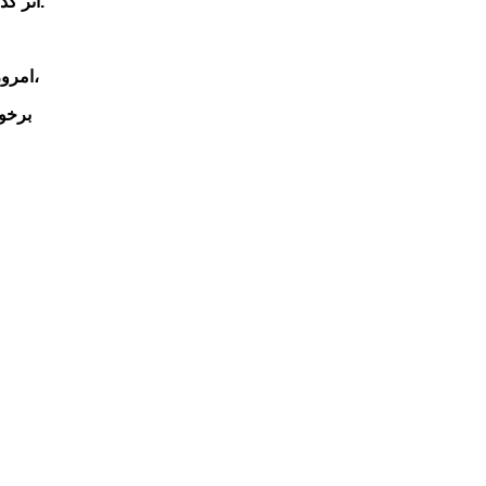
بیشــتر، طراحی لوگو باید متناســب با ویژگی هــای برند صــورت پذیرد.
اثر
گذ
کسب و کار، از بدیهی ترین و نخستین نیازهای یک برند،
امروز
برخو